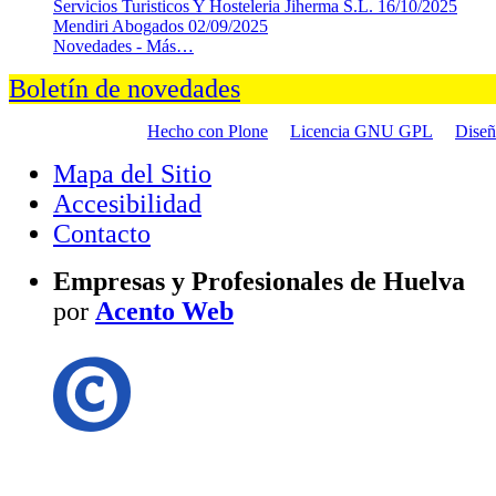
Servicios Turisticos Y Hosteleria Jiherma S.L.
16/10/2025
Mendiri Abogados
02/09/2025
Novedades -
Más…
Boletín de novedades
Hecho con Plone
Licencia GNU GPL
Dise
Mapa del Sitio
Accesibilidad
Contacto
Empresas y Profesionales de Huelva
por
Acento Web