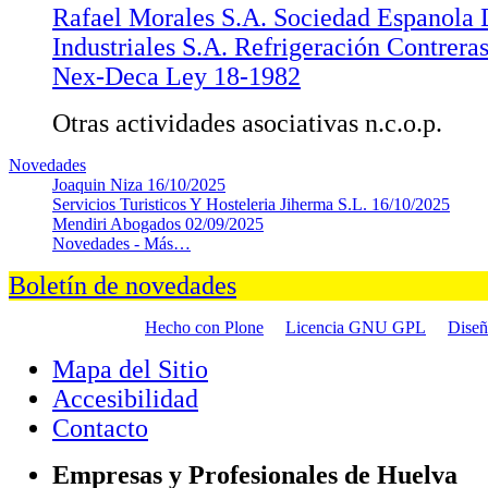
Rafael Morales S.A. Sociedad Espanola
Industriales S.A. Refrigeración Contrer
Nex-Deca Ley 18-1982
Otras actividades asociativas n.c.o.p.
Novedades
Joaquin Niza
16/10/2025
Servicios Turisticos Y Hosteleria Jiherma S.L.
16/10/2025
Mendiri Abogados
02/09/2025
Novedades -
Más…
Boletín de novedades
Hecho con Plone
Licencia GNU GPL
Dise
Mapa del Sitio
Accesibilidad
Contacto
Empresas y Profesionales de Huelva