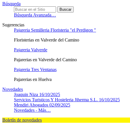
Búsqueda
Búsqueda Avanzada…
Sugerencias
Pajareria Semilleria Floristeria "el Perdigon "
Floristerias en Valverde del Camino
Pajareria Valverde
Pajarerias en Valverde del Camino
Pajareria Tres Ventanas
Pajarerias en Huelva
Novedades
Joaquin Niza
16/10/2025
Servicios Turisticos Y Hosteleria Jiherma S.L.
16/10/2025
Mendiri Abogados
02/09/2025
Novedades -
Más…
Boletín de novedades