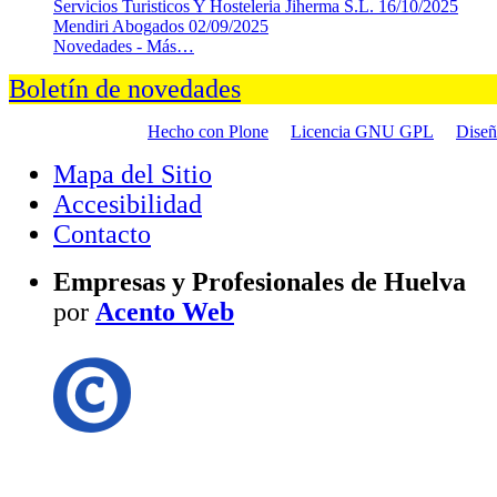
Servicios Turisticos Y Hosteleria Jiherma S.L.
16/10/2025
Mendiri Abogados
02/09/2025
Novedades -
Más…
Boletín de novedades
Hecho con Plone
Licencia GNU GPL
Dise
Mapa del Sitio
Accesibilidad
Contacto
Empresas y Profesionales de Huelva
por
Acento Web