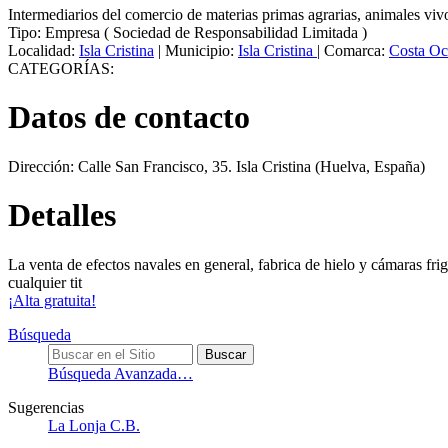
Intermediarios del comercio de materias primas agrarias, animales viv
Tipo:
Empresa
(
Sociedad de Responsabilidad Limitada
)
Localidad:
Isla Cristina
|
Municipio:
Isla Cristina
|
Comarca:
Costa Oc
CATEGORÍAS:
Datos de contacto
Dirección:
Calle San Francisco, 35
.
Isla Cristina
(Huelva, España)
Detalles
La venta de efectos navales en general, fabrica de hielo y cámaras fr
cualquier tit
¡Alta gratuita!
Búsqueda
Búsqueda Avanzada…
Sugerencias
La Lonja C.B.