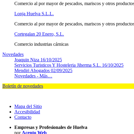
Comercio al por mayor de pescados, mariscos y otros productos
Lonja Huelva S.L.L.
Comercio al por mayor de pescados, mariscos y otros productos
Cortegalan 20 Enero, S.L.
Comercio industrias cárnicas
Novedades
Joaquin Niza
16/10/2025
Servicios Turisticos Y Hosteleria Jiherma S.L.
16/10/2025
Mendiri Abogados
02/09/2025
Novedades -
Más…
Boletín de novedades
Mapa del Sitio
Accesibilidad
Contacto
Empresas y Profesionales de Huelva
por
Acento Web