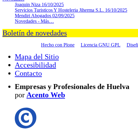
Joaquin Niza
16/10/2025
Servicios Turisticos Y Hosteleria Jiherma S.L.
16/10/2025
Mendiri Abogados
02/09/2025
Novedades -
Más…
Boletín de novedades
Hecho con Plone
Licencia GNU GPL
Dise
Mapa del Sitio
Accesibilidad
Contacto
Empresas y Profesionales de Huelva
por
Acento Web