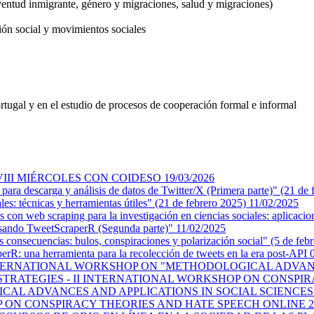
ventud inmigrante, género y migraciones, salud y migraciones)
ación social y movimientos sociales
rtugal y en el estudio de procesos de cooperación formal e informal
III MIÉRCOLES CON COIDESO
19/03/2026
a descarga y análisis de datos de Twitter/X (Primera parte)" (21 de 
 técnicas y herramientas útiles" (21 de febrero 2025)
11/02/2025
scraping para la investigación en ciencias sociales: aplicaciones
sando TweetScraperR (Segunda parte)"
11/02/2025
ecuencias: bulos, conspiraciones y polarización social" (5 de feb
 una herramienta para la recolección de tweets en la era post-API
 INTERNATIONAL WORKSHOP ON "METHODOLOGICAL ADVANC
STRATEGIES - II INTERNATIONAL WORKSHOP ON CONSPI
CAL ADVANCES AND APPLICATIONS IN SOCIAL SCIENCES
P ON CONSPIRACY THEORIES AND HATE SPEECH ONLINE
2