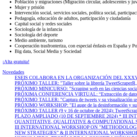
Población y migraciones (Migración circular, adolescentes y ju
Mujer y prisión
Intervención social, servicios sociales, política social, particip
Pedagogía, educación de adultos, participación y ciudadanía
Capital social y redes sociales
Sociología de la infancia
Sociología del deporte
Medio ambiente, turismo
Cooperación trasfronteriza, con especial énfasis en España y Po
Big data, Social Media y Sociedad
¡Alta gratuita!
Novedades
ESEIS COLABORA EN LA ORGANIZACIÓN DEL XXXV
PRÓXIMO TALLER: "Taller sobre la librería TweetScraperR, par
PRÓXIMO MINICURSO: "Scraping web en las ciencias sociales:
PRÓXIMA CONFERENCIA VIRTUAL: “Extracción de datos con web 
PRÓXIMO TALLER: "Captura de tweets y su visualización u
PRÓXIMO WORKSHOP: "El auge de la desinformación y sus cons
PRÓXIMO TALLER (9 y 16 de octubre de 2024): TweetScraperR:
PLAZO AMPLIADO (10 DE SEPTIEMBRE 2024) * III
QUANTITATIVE, QUALITATIVE & COMPUTATIONAL 
III INTERNATIONAL WORKSHOP ON "METHODOLOGI
NEW STRATEGIES” & II INTERNATIONAL WORKSHO