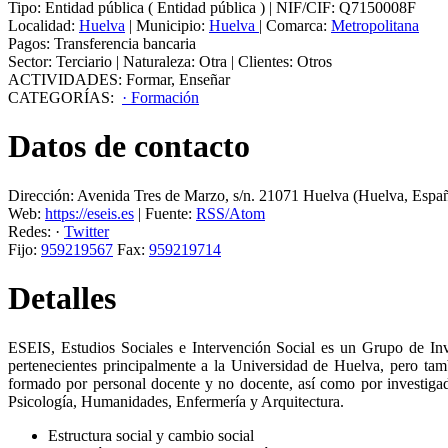
Tipo:
Entidad pública
(
Entidad pública
)
|
NIF/CIF:
Q7150008F
Localidad:
Huelva
|
Municipio:
Huelva
|
Comarca:
Metropolitana
Pagos:
Transferencia bancaria
Sector:
Terciario
|
Naturaleza:
Otra
|
Clientes:
Otros
ACTIVIDADES:
Formar
,
Enseñar
CATEGORÍAS:
· Formación
Datos de contacto
Dirección:
Avenida Tres de Marzo, s/n
.
21071
Huelva
(Huelva, Espa
Web:
https://eseis.es
|
Fuente:
RSS/Atom
Redes:
·
Twitter
Fijo:
959219567
Fax:
959219714
Detalles
ESEIS, Estudios Sociales e Intervención Social es un Grupo de Inv
pertenecientes principalmente a la Universidad de Huelva, pero ta
formado por personal docente y no docente, así como por investigado
Psicología, Humanidades, Enfermería y Arquitectura.
Estructura social y cambio social