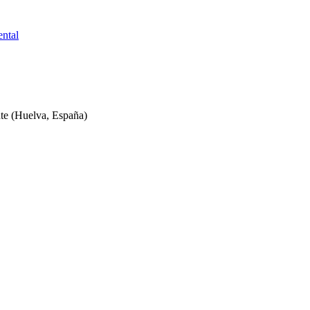
ntal
te
(Huelva, España)