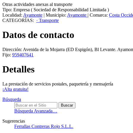
Otras actividades anexas al transporte
Tipo:
Empresa
(
Sociedad de Responsabilidad Limitada
)
Localidad:
Ayamonte
|
Municipio:
Ayamonte
|
Comarca:
Costa Occide
CATEGORÍAS:
· Transporte
Datos de contacto
Dirección:
Avenida de la Mojarra (ED Espigón), Bl Levante
.
Ayamon
Fijo:
959407641
Detalles
La prestación de servicios postales, paquetería y mensajería
¡Alta gratuita!
Búsqueda
Búsqueda Avanzada…
Sugerencias
Ferrallas Contreras Rojo S.L.L.