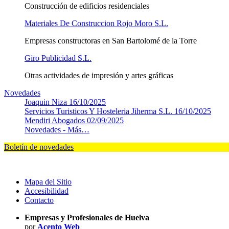
Construcción de edificios residenciales
Materiales De Construccion Rojo Moro S.L.
Empresas constructoras en San Bartolomé de la Torre
Giro Publicidad S.L.
Otras actividades de impresión y artes gráficas
Novedades
Joaquin Niza
16/10/2025
Servicios Turisticos Y Hosteleria Jiherma S.L.
16/10/2025
Mendiri Abogados
02/09/2025
Novedades -
Más…
Boletín de novedades
Mapa del Sitio
Accesibilidad
Contacto
Empresas y Profesionales de Huelva
por
Acento Web